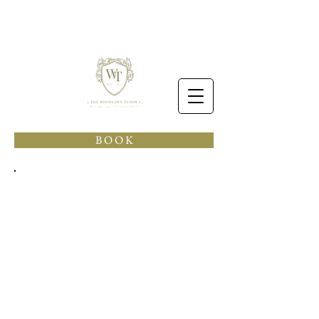
B O O K